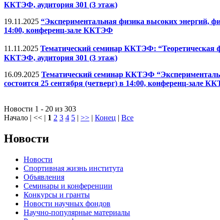
ККТЭФ, аудитория 301 (3 этаж)
19.11.2025
“Экспериментальная физика высоких энергий, физ
14:00, конференц-зале ККТЭФ
11.11.2025
Тематический семинар ККТЭФ: “Теоретическая физ
ККТЭФ, аудитория 301 (3 этаж)
16.09.2025
Тематический семинар ККТЭФ “Экспериментальна
состоится 25 сентября (четверг) в 14:00, конференц-зале К
Новости 1 - 20 из 303
Начало | << |
1
2
3
4
5
|
>>
|
Конец
|
Все
Новости
Новости
Спортивная жизнь института
Объявления
Семинары и конференции
Конкурсы и гранты
Новости научных фондов
Научно-популярные материалы