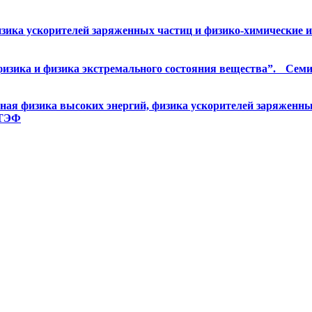
ика ускорителей заряженных частиц и физико-химические ис
ика и физика экстремального состояния вещества”. Семинар 
я физика высоких энергий, физика ускорителей заряженных
КТЭФ