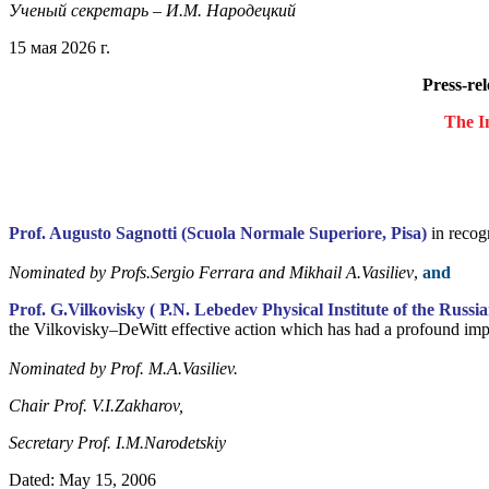
Ученый секретарь – И.М. Народецкий
15 мая 2026 г.
Press-re
The In
Prof. Augusto Sagnotti (Scuola Normale Superiore, Pisa)
in recogn
Nominated by Profs.Sergio Ferrara and Mikhail A.Vasiliev
,
and
Prof. G.Vilkovisky ( Р.N. Lebedev Physical Institute of the Russ
the Vilkovisky–DeWitt effective action which has had a profound imp
Nominated by Prof. M.A.Vasiliev.
Chair Prof. V.I.Zakhаrov,
Secretary Prof. I.M.Narodetskiy
Dated: May 15, 2006