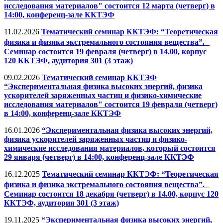
исследования материалов" состоится 12 марта (четверг) в
14:00, конференц-зале ККТЭФ
11.02.2026
Тематический семинар ККТЭФ: “Теоретическая
физика и физика экстремального состояния вещества”.
Семинар состоится 19 февраля (четверг) в 14.00, корпус
120 ККТЭФ, аудитория 301 (3 этаж)
09.02.2026
Тематический семинар ККТЭФ
“Экспериментальная физика высоких энергий, физика
ускорителей заряженных частиц и физико-химические
исследования материалов" состоится 19 февраля (четверг)
в 14:00, конференц-зале ККТЭФ
16.01.2026
“Экспериментальная физика высоких энергий,
физика ускорителей заряженных частиц и физико-
химические исследования материалов, который состоится
29 января (четверг) в 14:00, конференц-зале ККТЭФ
16.12.2025
Тематический семинар ККТЭФ: “Теоретическая
физика и физика экстремального состояния вещества”.
Семинар состоится 18 декабря (четверг) в 14.00, корпус 120
ККТЭФ, аудитория 301 (3 этаж)
19.11.2025
“Экспериментальная физика высоких энергий,