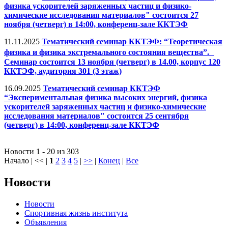
физика ускорителей заряженных частиц и физико-
химические исследования материалов" состоится 27
ноября (четверг) в 14:00, конференц-зале ККТЭФ
11.11.2025
Тематический семинар ККТЭФ: “Теоретическая
физика и физика экстремального состояния вещества”.
Семинар состоится 13 ноября (четверг) в 14.00, корпус 120
ККТЭФ, аудитория 301 (3 этаж)
16.09.2025
Тематический семинар ККТЭФ
“Экспериментальная физика высоких энергий, физика
ускорителей заряженных частиц и физико-химические
исследования материалов" состоится 25 сентября
(четверг) в 14:00, конференц-зале ККТЭФ
Новости 1 - 20 из 303
Начало | << |
1
2
3
4
5
|
>>
|
Конец
|
Все
Новости
Новости
Спортивная жизнь института
Объявления