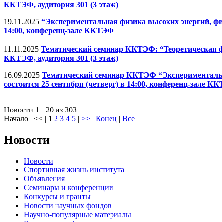
ККТЭФ, аудитория 301 (3 этаж)
19.11.2025
“Экспериментальная физика высоких энергий, физ
14:00, конференц-зале ККТЭФ
11.11.2025
Тематический семинар ККТЭФ: “Теоретическая физ
ККТЭФ, аудитория 301 (3 этаж)
16.09.2025
Тематический семинар ККТЭФ “Экспериментальна
состоится 25 сентября (четверг) в 14:00, конференц-зале К
Новости 1 - 20 из 303
Начало | << |
1
2
3
4
5
|
>>
|
Конец
|
Все
Новости
Новости
Спортивная жизнь института
Объявления
Семинары и конференции
Конкурсы и гранты
Новости научных фондов
Научно-популярные материалы