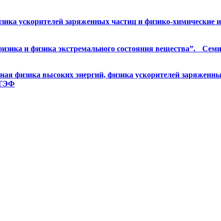
ика ускорителей заряженных частиц и физико-химические ис
ика и физика экстремального состояния вещества”. Семинар 
я физика высоких энергий, физика ускорителей заряженных
КТЭФ