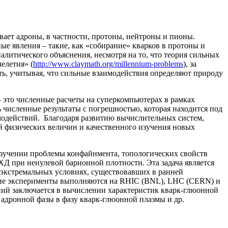
ает адроны, в частности, протоны, нейтроны и пионы.
ые явления – такие, как «собирание» кварков в протоны и
алитического объяснения, несмотря на то, что теория сильных
елетия» (
http://www.claymath.org/millennium-problems
), за
ь, учитывая, что сильные взаимодействия определяют природу
 это численные расчеты на суперкомпьютерах в рамках
 численные результаты с погрешностью, которая находится под
модействий. Благодаря развитию вычислительных систем,
 физических величин и качественного изучения новых
 изучении проблемы конфайнмента, топологических свойств
Д при ненулевой барионной плотности. Эта задача является
 экстремальных условиях, существовавших в ранней
кие эксперименты выполняются на RHIC (BNL), LHC (CERN) и
ний заключается в вычислении характеристик кварк-глюонной
 адронной фазы в фазу кварк-глюонной плазмы и др.