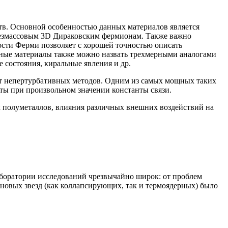
 Основной особенностью данных материалов является
безмассовым 3D Дираковским фермионам. Также важно
рости Ферми позволяет с хорошей точностью описать
нные материалы также можно назвать трехмерными аналогами
состояния, киральные явления и др.
т непертурбативных методов. Одним из самых мощных таких
ты при произвольном значении константы связи.
олуметаллов, влияния различных внешних воздействий на
боратории исследований чрезвычайно широк: от проблем
новых звезд (как коллапсирующих, так и термоядерных) было