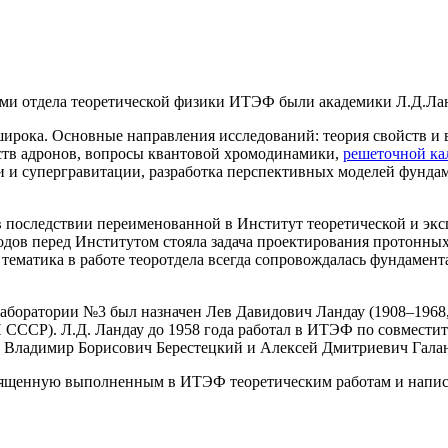
ями отдела теоретической физики ИТЭФ были академики Л.Д.Ла
ирока. Основные направления исследований: теория свойств и
йств адронов, вопросы квантовой хромодинамики,
решеточной ка
ии и супергравитации, разработка перспективных моделей фунд
в последствии переименованной в Институт теоретической и эк
 годов перед Институтом стояла задача проектирования протонн
я тематика в работе теоротдела всегда сопровождалась фундаме
Лаборатории №3 был назначен Лев Давидович Ландау (1908–1968, 
СССР). Л.Д. Ландау до 1958 года работал в ИТЭФ по совместител
 Владимир Борисович Берестецкий и Алексей Дмитриевич Гала
вященную выполненным в ИТЭФ теоретическим работам и написа