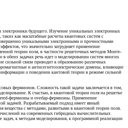
ы электроники будущего. Изучение уникальных электронных
 таких как масштабные расчеты квантовых систем с
с совершенно уникальными электронными и прочностными
эффектов, что значительно затрудняет применение
менной теории поля, в частности решеточных методов Монте-
о в обеих задачах речь идет о моделировании систем многих
ие сильной связи приводит к образованию различных
ферромагнитные и антисегнетоэлектрические домены, влияющие
 информации о поведении кантовой теории в режиме сильной
вых фермионов. Сложность такой задачи заключается в том,
оделирование. К счастью, в квантовой теории поля на решетке
gered-фермионы и overlap-фермионы. Применение
ой задачей. Разрабатываемый подход имеет явный
 вещества с методами, развитыми в квантовой теории поля.
 вычислений на современных гибридных вычислительных
 задач, к методам моделирования, к программной реализации