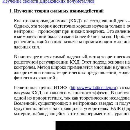
Изучение свойств Дираковских полуметаллов
Изучение теории сильных взаимодействий
Квантовая хромодинамика (КХД) на сегодняшний день – 
Однако, эта теория достаточно хорошо изучена только в 
нейтроны – происходят при низких энергиях. Это явление
взаимодействий была создана более 40 лет назад! Пробле
решение каждой из них назначена премия в один миллио
ядерных сил.
В настоящее время самый надежный метод теоретических
решеточной регуляризации КХД. Этот подход основан на 
контролем. Метод широко применяется многими научным
алгоритмов и наших теоретических представлений, мод
физических явлений.
Решеточная группа ИТЭФ (
http://www.lattice.itep.ru
), соз
вакуума КХД, кирального магнитного эффекта. В настоя
одной из приоритетных, так как теоретические исследо
Вселенной, существующих в нейтронных звездах и полу
будут выполняться на строящихся ускорителях FAIR (Да
материи, наблюдающейся в этих экспериментах – уравнен