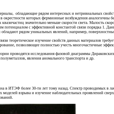
лы, обладающие рядом интересных и нетривиальных свойств.
е, в окрестности которых фермионные возбуждения аналогичны 
х квазичастиц значительно меньше скорости света. Малость ско
м потенциалом с эффективной константой связи порядка 1. Да
 обладают рядом уникальных явлений, например, поверхностные 
и теоретическое изучение свойств данных материалов требуе
рование, позволяющее полностью учесть многочастичные эффек
 проводятся исследования фазовой диаграммы Дираковских п
полуметаллов, явления аномального транспорта и др.
 в ИТЭФ более 30-ти лет тому назад. Спектр проводимых в ла
их моделей взрыва и изучение наблюдательных проявлений сверх
ований.