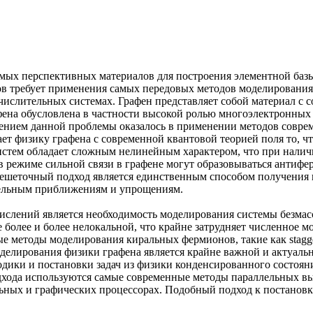
амых перспективных материалов для построения элементной баз
в требует применения самых передовых методов моделирования,
ислительных системах. Графен представляет собой материал 
ена обусловлена в частности высокой ролью многоэлектронных 
шением данной проблемы оказалось в применении методов совре
т физику графена с современной квантовой теорией поля то, чт
истем обладает сложным нелинейным характером, что при налич
 в режиме сильной связи в графене могут образовываться анти
 решеточный подход является единственным способом получения
одельным приближениям и упрощениям.
лений является необходимость моделирования системы безмассо
 более и более нелокальной, что крайне затрудняет численное м
ые методы моделирования киральных фермионов, такие как stag
делирования физики графена является крайне важной и актуальн
ики и постановки задач из физики конденсированного состояния
подхода используются самые современные методы параллельных
ьных и графических процессорах. Подобный подход к постановке