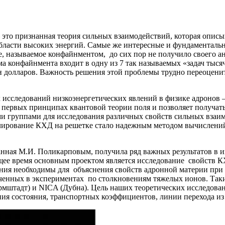
это признанная теория сильных взаимодействий, которая описыв
области высоких энергий. Самые же интересные и фундаментальн
, называемое конфайнментом, до сих пор не получило своего ан
ма конфайнмента входит в одну из 7 так называемых «задач тысяч
н долларов. Важность решения этой проблемы трудно переоценит
 исследований низкоэнергетических явлений в физике адронов –
первых принципах квантовой теории поля и позволяет получать
и группами для исследования различных свойств сильных взаи
елирование КХД на решетке стало надежным методом вычислений
данная М.И. Поликарповым, получила ряд важных результатов в
щее время основным проектом является исследование свойств КХ
вания необходимы для объяснения свойств адронной материи при
ченных в экспериментах по столкновениям тяжелых ионов. Та
рмштадт) и NICA (Дубна). Цель наших теоретических исследова
ия состояния, транспортных коэффициентов, линии перехода из