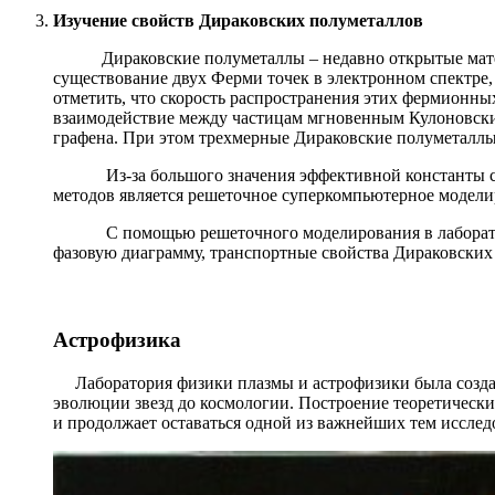
Изучение свойств Дираковских полуметаллов
Дираковские полуметаллы – недавно открытые материа
существование двух Ферми точек в электронном спектр
отметить, что скорость распространения этих фермионны
взаимодействие между частицам мгновенным Кулоновски
графена. При этом трехмерные Дираковские полуметаллы
Из-за большого значения эффективной константы связ
методов является решеточное суперкомпьютерное модели
С помощью решеточного моделирования в лаборатории
фазовую диаграмму, транспортные свойства Дираковских 
Астрофизика
Лаборатория физики плазмы и астрофизики была создана
эволюции звезд до космологии. Построение теоретическ
и продолжает оставаться одной из важнейших тем исслед