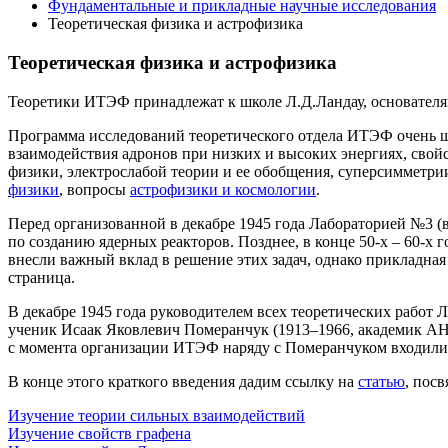
Фундаментальные и прикладные научные исследования
Теоретическая физика и астрофизика
Теоретическая физика и астрофизика
Теоретики ИТЭФ принадлежат к школе Л.Д.Ландау, основател
Программа исследований теоретического отдела ИТЭФ очень ш
взаимодействия адронов при низких и высоких энергиях, сво
физики, электрослабой теории и ее обобщения, суперсимметр
физики
, вопросы
астрофизики и космологии
.
Перед организованной в декабре 1945 года Лабораторией №3 (
по созданию ядерных реакторов. Позднее, в конце 50-х – 60-х
внесли важный вклад в решение этих задач, однако прикладна
страница.
В декабре 1945 года руководителем всех теоретических работ 
ученик Исаак Яковлевич Померанчук (1913–1966, академик АН 
с момента организации ИТЭФ наряду с Померанчуком входили
В конце этого краткого введения дадим ссылку на
статью
, пос
Изучение
тео
рии сильных взаимодействий
Изучение свойств графена