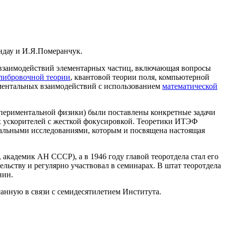
ндау и И.Я.Померанчук.
 взаимодействий элементарных частиц, включающая вопросы
либровочной теории
, квантовой теории поля, компьютерной
аментальных взаимодействий с использованием
математической
спериментальной физики) были поставлены конкретные задачи
ых ускорителей с жесткой фокусировкой. Теоретики ИТЭФ
нтальными исследованиями, которым и посвящена настоящая
академик АН СССР), а в 1946 году главой теоротдела стал его
ьству и регулярно участвовал в семинарах. В штат теоротдела
нин.
нную в связи с семидесятилетием Института.