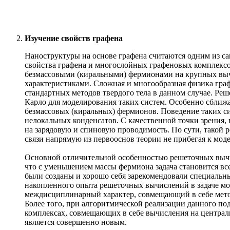
Изучение свойств графена
Наноструктуры на основе графена считаются одним из с
свойства графена и многослойных графеновых комплексо
безмассовыми (киральными) фермионами на крупных выч
характеристиками. Сложная и многообразная физика граф
стандартных методов твердого тела в данном случае. Ре
Карло для моделирования таких систем. Особенно сближае
безмассовых (киральных) фермионов. Поведение таких с
нелокальных конденсатов. С качественной точки зрения,
на зарядовую и спиновую проводимость. По сути, такой
связи напрямую из первооснов теории не прибегая к м
Основной отличительной особенностью решеточных вычис
что с уменьшением массы фермиона задача становится все
были созданы и хорошо себя зарекомендовали специальн
накопленного опыта решеточных вычислений в задаче мо
междисциплинарный характер, совмещающий в себе метод
Более того, при алгоритмической реализации данного 
комплексах, совмещающих в себе вычисления на централ
является совершенно новым.