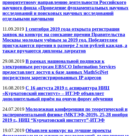
приоритетному направлению деятельности Российского
научного фонда «Проведение фундаментальных научных
исследований и поисковых научных исследований
отдельными научными
11.09.2019
1 сентября 2019 года открыта регистрация
заявок на конкурс на соискание премии Правительства
Москвы молодым учёным за 2019 год. Победителям
присуждаются премии в размере 2 млн рублей каждая, а
также вручаются дипломы лауреатов
29.08.2019
В рамках национальной подписки к
электронным ресурсам EBSCO Information Services
предоставляет доступ к базе данных MathSciNet
посредством зарегистрированных IP адресов
16.08.2019
C 16 августа 2019 г. аспирантура НИЦ
«Курчатовский институт» – ИТЭФ объявляет
дополнительный приём на очную форму обучения
24.07.2019
Молодежная конференция по теоретической и
экспериментальной физике (МКТЭФ-2019), 25-28 ноября
2019 г., НИЦ “Курчатовский институт”-ИТЭФ
19.07.2019
Объявлен конкурс на лучшие проекты
фундаментальных научных исследований, выполняемые