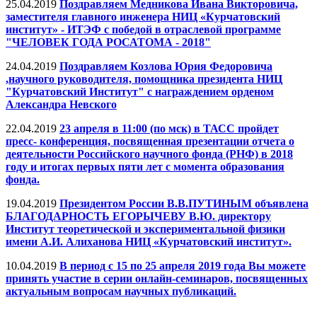
25.04.2019
Поздравляем Медникова Ивана Викторовича,
заместителя главного инженера НИЦ «Курчатовский
институт» - ИТЭФ с победой в отраслевой программе
"ЧЕЛОВЕК ГОДА РОСАТОМА - 2018"
24.04.2019
Поздравляем Козлова Юрия Федоровича
,научного руководителя, помощника президента НИЦ
"Курчатовский Институт" с награждением орденом
Александра Невского
22.04.2019
23 апреля в 11:00 (по мск) в ТАСС пройдет
пресс- конференция, посвященная презентации отчета о
деятельности Российского научного фонда (РНФ) в 2018
году и итогах первых пяти лет с момента образования
фонда.
19.04.2019
Президентом России В.В.ПУТИНЫМ объявлена
БЛАГОДАРНОСТЬ ЕГОРЫЧЕВУ В.Ю. директору
Институт теоретической и экспериментальной физики
имени А.И. Алиханова НИЦ «Курчатовский институт».
10.04.2019
В период с 15 по 25 апреля 2019 года Вы можете
принять участие в серии онлайн-семинаров, посвященных
актуальным вопросам научных публикаций.