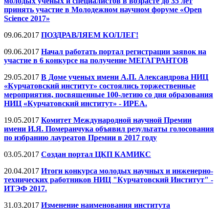
молодых ученых и специалистов в возрасте до 35 лет
принять участие в Молодежном научном форуме «Open
Science 2017»
09.06.2017
ПОЗДРАВЛЯЕМ КОЛЛЕГ!
09.06.2017
Начал работать портал регистрации заявок на
участие в 6 конкурсе на получение МЕГАГРАНТОВ
29.05.2017
В Доме ученых имени А.П. Александрова НИЦ
«Курчатовский институт» состоялись торжественные
мероприятия, посвященные 100-летию со дня образования
НИЦ «Курчатовский институт» - ИРЕА.
19.05.2017
Комитет Международной научной Премии
имени И.Я. Померанчука объявил результаты голосования
по избранию лауреатов Премии в 2017 году
03.05.2017
Создан портал ЦКП КАМИКС
20.04.2017
Итоги конкурса молодых научных и инженерно-
технических работников НИЦ "Курчатовский Институт" -
ИТЭФ 2017.
31.03.2017
Изменение наименования института