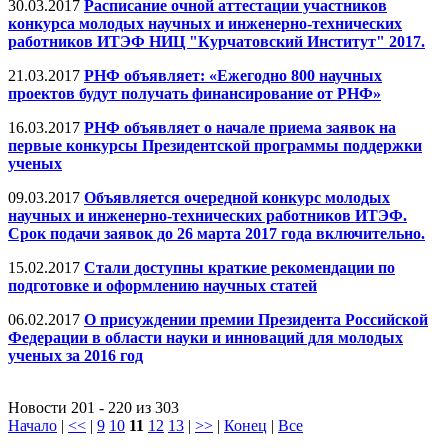
30.03.2017
Расписание очной аттестации участников
конкурса молодых научных и инженерно-технических
работников ИТЭФ НИЦ "Курчатовский Институт" 2017.
21.03.2017
РНФ объявляет: «Ежегодно 800 научных
проектов будут получать финансирование от РНФ»
16.03.2017
РНФ объявляет о начале приема заявок на
первые конкурсы Президентской программы поддержки
ученых
09.03.2017
Объявляется очередной конкурс молодых
научных и инженерно-технических работников ИТЭФ.
Срок подачи заявок до 26 марта 2017 года включительно.
15.02.2017
Стали доступны краткие рекомендации по
подготовке и оформлению научных статей
06.02.2017
О присуждении премии Президента Российской
Федерации в области науки и инноваций для молодых
ученых за 2016 год
Новости 201 - 220 из 303
Начало
|
<<
|
9
10
11
12
13
|
>>
|
Конец
|
Все