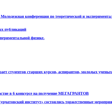
олодежная конференция по теоретической и экспериментал
ых публикаций
спериментальной физике.
т студентов старших курсов, аспирантов, молодых ученых и 
частие в 6 конкурсе на получение МЕГАГРАНТОВ
урчатовский институт» состоялись торжественные мероприя