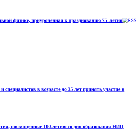
ьной физике, приуроченная к празднованию 75–летия
специалистов в возрасте до 35 лет принять участие в
тия, посвященные 100-летию со дня образования НИЦ