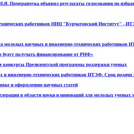
Я. Померанчука объявил результаты голосования по избран
ехнических работников НИЦ "Курчатовский Институт" - ИТ
рса молодых научных и инженерно-технических работников 
в будут получать финансирование от РНФ»
ые конкурсы Президентской программы поддержки ученых
 и инженерно-технических работников ИТЭФ. Срок подачи за
товке и оформлению научных статей
дерации в области науки и инноваций для молодых ученых за