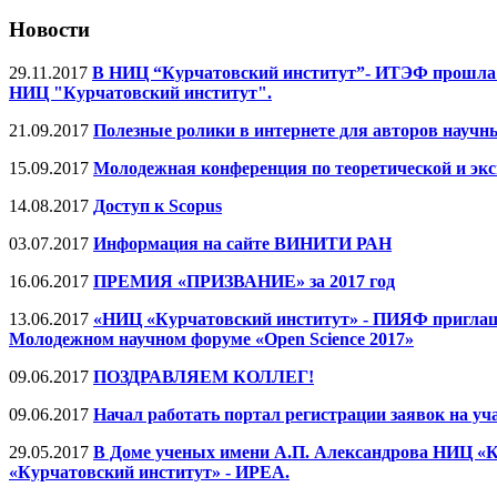
Новости
29.11.2017
В НИЦ “Курчатовский институт”- ИТЭФ прошла М
НИЦ "Курчатовский институт".
21.09.2017
Полезные ролики в интернете для авторов научн
15.09.2017
Молодежная конференция по теоретической и эк
14.08.2017
Доступ к Scopus
03.07.2017
Информация на сайте ВИНИТИ РАН
16.06.2017
ПРЕМИЯ «ПРИЗВАНИЕ» за 2017 год
13.06.2017
«НИЦ «Курчатовский институт» - ПИЯФ приглашае
Молодежном научном форуме «Open Science 2017»
09.06.2017
ПОЗДРАВЛЯЕМ КОЛЛЕГ!
09.06.2017
Начал работать портал регистрации заявок на у
29.05.2017
В Доме ученых имени А.П. Александрова НИЦ «К
«Курчатовский институт» - ИРЕА.