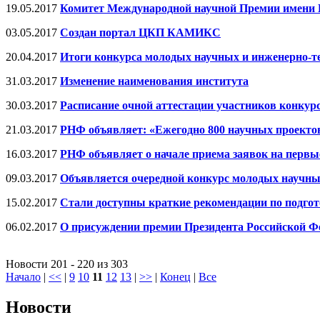
19.05.2017
Комитет Международной научной Премии имени И.
03.05.2017
Создан портал ЦКП КАМИКС
20.04.2017
Итоги конкурса молодых научных и инженерно-т
31.03.2017
Изменение наименования института
30.03.2017
Расписание очной аттестации участников конку
21.03.2017
РНФ объявляет: «Ежегодно 800 научных проекто
16.03.2017
РНФ объявляет о начале приема заявок на перв
09.03.2017
Объявляется очередной конкурс молодых научных
15.02.2017
Стали доступны краткие рекомендации по подго
06.02.2017
О присуждении премии Президента Российской Фе
Новости 201 - 220 из 303
Начало
|
<<
|
9
10
11
12
13
|
>>
|
Конец
|
Все
Новости