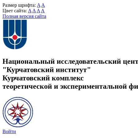
Размер шрифта:
A
A
Цвет сайта:
A
A
A
A
Полная версия сайта
Национальный исследовательский цен
"Курчатовский институт"
Курчатовский комплекс
теоретической и экспериментальной ф
Войти