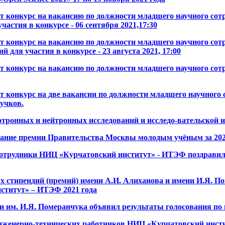
 конкурс на вакансию по должности младшего научного сотр
частия в конкурсе - 06 сентября 2021,17:30
 конкурс на вакансию по должности младшего научного сот
 для участия в конкурсе - 23 августа 2021, 17:00
конкурс на вакансию по должности младшего научного сотр
конкурс на две вакансии по должности младшего научного 
учков.
тронных и нейтронных исследований и исследо-вательской ин
кание премии Правительства Москвы молодым учёным за 202
, сотрудники НИЦ «Курчатовский институт» - ИТЭФ поздрави
стипендий (премий) имени А.И. Алиханова и имени И.Я. По
ститут» – ИТЭФ 2021 года
им. И.Я. Померанчука объявил результаты голосования по и
нженерно-технических работников НИЦ «Курчатовский инсти