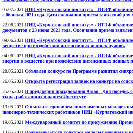
05.07.2021
НИЦ «Курчатовский институт» - ИТЭФ объявляет
с 06 июля 2021 года. Дата окончания приема заявлений для у
22.06.2021
НИЦ «Курчатовский институт» - ИТЭФ объявляет
документов с 23 июня 2021 года. Окончания приема заявлений
09.06.2021
НИЦ «Курчатовский институт» - ИТЭФ объявляет 
веществе при воздействии интенсивных ионных пучков.
04.06.2021
НИЦ «Курчатовский институт» - ИТЭФ объявляет 
энергии в веществе при воздействии интенсивных ионных п
28.05.2021
Объявлен конкурс по Программе развития синхро
26.05.2021
Открыта регистрация заявок на конкурс на соис
25.05.2021
В преддверии празднования 9 мая - Дня победы
тыла, работавших в нашем Институте
19.05.2021
О выплате единовременных именных молодежных 
инженерно-технических работников НИЦ «Курчатовский ин
19.05.2021
Международный комитет по присуждению Премии 
13.05.2021
Подведены итоги конкурса молодых научных и и