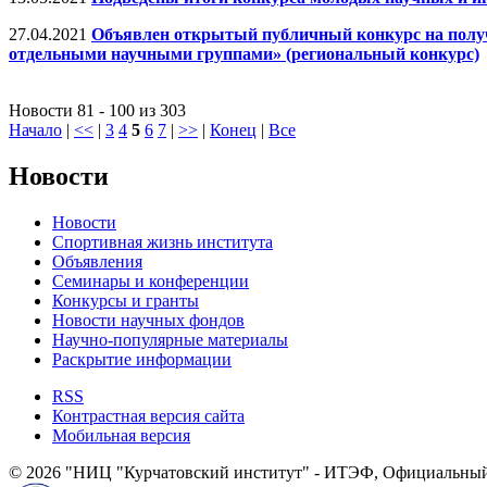
27.04.2021
Объявлен открытый публичный конкурс на полу
отдельными научными группами» (региональный конкурс)
Новости 81 - 100 из 303
Начало
|
<<
|
3
4
5
6
7
|
>>
|
Конец
|
Все
Новости
Новости
Спортивная жизнь института
Объявления
Семинары и конференции
Конкурсы и гранты
Новости научных фондов
Научно-популярные материалы
Раскрытие информации
RSS
Контрастная версия сайта
Мобильная версия
© 2026 "НИЦ "Курчатовский институт" - ИТЭФ, Официальный