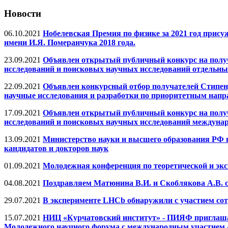
Новости
06.10.2021
Нобелевская Премия по физике за 2021 год прис
имени И.Я. Померанчука 2018 года.
23.09.2021
Объявлен открытый публичный конкурс на полу
исследований и поисковых научных исследований отдельн
22.09.2021
Объявлен конкурсный отбор получателей Стипен
научные исследования и разработки по приоритетным напр
17.09.2021
Объявлен открытый публичный конкурс на полу
исследований и поисковых научных исследований междун
13.09.2021
Министерство науки и высшего образования РФ п
кандидатов и докторов наук
01.09.2021
Молодежная конференция по теоретической и эк
04.08.2021
Поздравляем Матюнина В.И. и Скоблякова А.В. с
29.07.2021
В эксперименте LHCb обнаружили с участием с
15.07.2021
НИЦ «Курчатовский институт» - ПИЯФ приглашает 
Молодежного научного форума с международным участием «Op