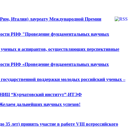
, Рим, Италия) лауреату Международной Премии
ности РНФ "Проведение фундаментальных научных
х ученых и аспирантов, осуществляющих перспективные
ности РНФ «Проведение фундаментальных научных
 государственной поддержки молодых российский ученых –
., НИЦ “Курчатовский институт”-ИТЭФ
 Желаем дальнейших научных успехов!
 35 лет) принять участие в работе VIII всероссийского