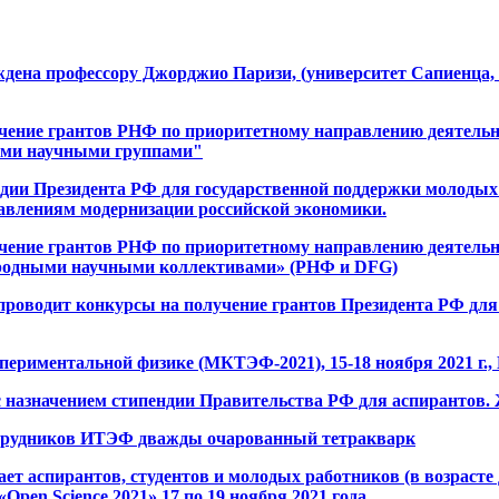
уждена профессору Джорджио Паризи, (университет Сапиенца
чение грантов РНФ по приоритетному направлению деятель
ыми научными группами"
дии Президента РФ для государственной поддержки молоды
авлениям модернизации российской экономики.
чение грантов РНФ по приоритетному направлению деятель
ародными научными коллективами» (РНФ и DFG)
роводит конкурсы на получение грантов Президента РФ для
спериментальной физике (МКТЭФ-2021), 15-18 ноября 2021 г
 назначением стипендии Правительства РФ для аспирантов.
отрудников ИТЭФ дважды очарованный тетракварк
аспирантов, студентов и молодых работников (в возрасте до
en Science 2021» 17 по 19 ноября 2021 года