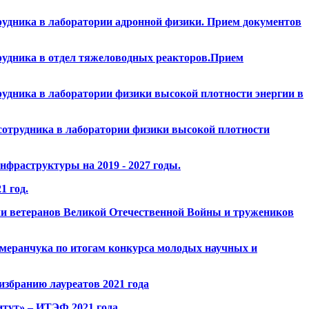
удника в лаборатории адронной физики. Прием документов
рудника в отдел тяжеловодных реакторов.Прием
удника в лаборатории физики высокой плотности энергии в
сотрудника в лаборатории физики высокой плотности
фраструктуры на 2019 - 2027 годы.
1 год.
ли ветеранов Великой Отечественной Войны и тружеников
меранчука по итогам конкурса молодых научных и
збранию лауреатов 2021 года
тут» – ИТЭФ 2021 года