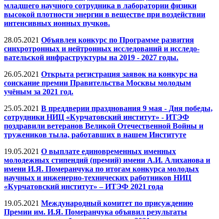
младшего научного сотрудника в лаборатории физики
высокой плотности энергии в веществе при воздействии
интенсивных ионных пучков.
28.05.2021
Объявлен конкурс по Программе развития
синхротронных и нейтронных исследований и исследо-
вательской инфраструктуры на 2019 - 2027 годы.
26.05.2021
Открыта регистрация заявок на конкурс на
соискание премии Правительства Москвы молодым
учёным за 2021 год.
25.05.2021
В преддверии празднования 9 мая - Дня победы,
сотрудники НИЦ «Курчатовский институт» - ИТЭФ
поздравили ветеранов Великой Отечественной Войны и
тружеников тыла, работавших в нашем Институте
19.05.2021
О выплате единовременных именных
молодежных стипендий (премий) имени А.И. Алиханова и
имени И.Я. Померанчука по итогам конкурса молодых
научных и инженерно-технических работников НИЦ
«Курчатовский институт» – ИТЭФ 2021 года
19.05.2021
Международный комитет по присуждению
Премии им. И.Я. Померанчука объявил результаты