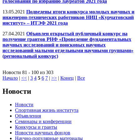
голосования по избранию лауреатов 2021 года
13.05.2021
Подведены итоги конкурса молодых научных и
инженерно-технических работников НИЦ «Курчатовский
институт» – ИТЭФ 2021 года
27.04.2021
Объявлен открытый публичный конкурс на
получение грантов РНФ «Проведение фундаментальных
научных исследований и поисковых научных
исследований малыми отдельными научными группами»
(региональный конкурс)
Новости 81 - 100 из 303
Начало
|
<<
|
3
4
5
6
7
|
>>
|
Конец
|
Все
Новости
Новости
Спортивная жизнь института
Объявления
Семинары и конференции
Конкурсы и гранты
Новости научных фондов
Научно-популярные материалы