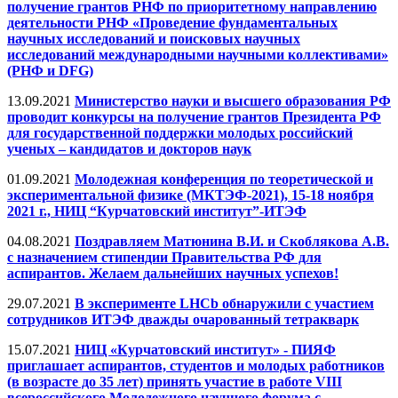
получение грантов РНФ по приоритетному направлению
деятельности РНФ «Проведение фундаментальных
научных исследований и поисковых научных
исследований международными научными коллективами»
(РНФ и DFG)
13.09.2021
Министерство науки и высшего образования РФ
проводит конкурсы на получение грантов Президента РФ
для государственной поддержки молодых российский
ученых – кандидатов и докторов наук
01.09.2021
Молодежная конференция по теоретической и
экспериментальной физике (МКТЭФ-2021), 15-18 ноября
2021 г., НИЦ “Курчатовский институт”-ИТЭФ
04.08.2021
Поздравляем Матюнина В.И. и Скоблякова А.В.
с назначением стипендии Правительства РФ для
аспирантов. Желаем дальнейших научных успехов!
29.07.2021
В эксперименте LHCb обнаружили с участием
сотрудников ИТЭФ дважды очарованный тетракварк
15.07.2021
НИЦ «Курчатовский институт» - ПИЯФ
приглашает аспирантов, студентов и молодых работников
(в возрасте до 35 лет) принять участие в работе VIII
всероссийского Молодежного научного форума с