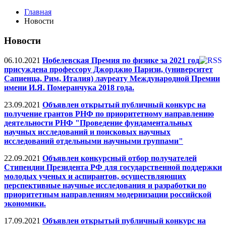
Главная
Новости
Новости
06.10.2021
Нобелевская Премия по физике за 2021 год
присуждена профессору Джорджио Паризи, (университет
Сапиенца, Рим, Италия) лауреату Международной Премии
имени И.Я. Померанчука 2018 года.
23.09.2021
Объявлен открытый публичный конкурс на
получение грантов РНФ по приоритетному направлению
деятельности РНФ "Проведение фундаментальных
научных исследований и поисковых научных
исследований отдельными научными группами"
22.09.2021
Объявлен конкурсный отбор получателей
Стипендии Президента РФ для государственной поддержки
молодых ученых и аспирантов, осуществляющих
перспективные научные исследования и разработки по
приоритетным направлениям модернизации российской
экономики.
17.09.2021
Объявлен открытый публичный конкурс на