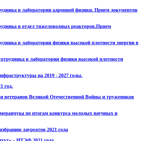
удника в лаборатории адронной физики. Прием документов
рудника в отдел тяжеловодных реакторов.Прием
удника в лаборатории физики высокой плотности энергии в
сотрудника в лаборатории физики высокой плотности
фраструктуры на 2019 - 2027 годы.
1 год.
ли ветеранов Великой Отечественной Войны и тружеников
меранчука по итогам конкурса молодых научных и
збранию лауреатов 2021 года
тут» – ИТЭФ 2021 года