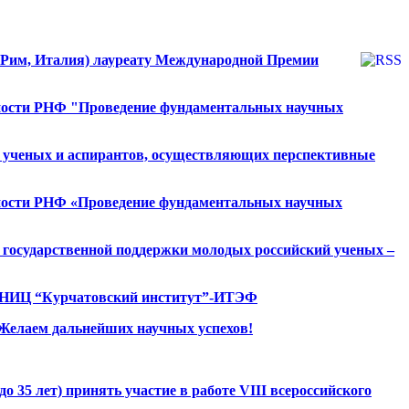
, Рим, Италия) лауреату Международной Премии
ности РНФ "Проведение фундаментальных научных
х ученых и аспирантов, осуществляющих перспективные
ности РНФ «Проведение фундаментальных научных
 государственной поддержки молодых российский ученых –
., НИЦ “Курчатовский институт”-ИТЭФ
 Желаем дальнейших научных успехов!
 35 лет) принять участие в работе VIII всероссийского