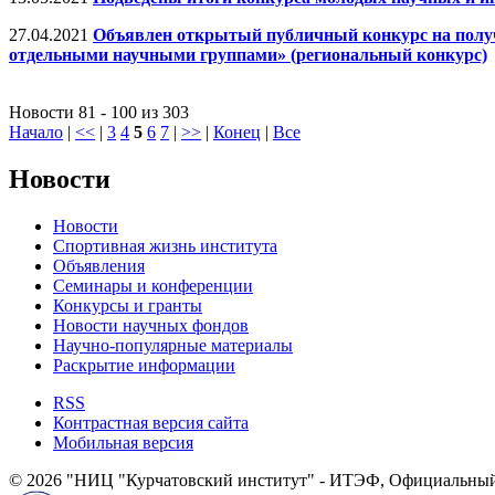
27.04.2021
Объявлен открытый публичный конкурс на полу
отдельными научными группами» (региональный конкурс)
Новости 81 - 100 из 303
Начало
|
<<
|
3
4
5
6
7
|
>>
|
Конец
|
Все
Новости
Новости
Спортивная жизнь института
Объявления
Семинары и конференции
Конкурсы и гранты
Новости научных фондов
Научно-популярные материалы
Раскрытие информации
RSS
Контрастная версия сайта
Мобильная версия
© 2026 "НИЦ "Курчатовский институт" - ИТЭФ, Официальный