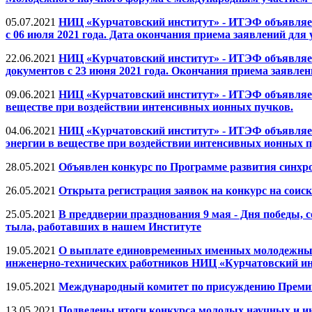
05.07.2021
НИЦ «Курчатовский институт» - ИТЭФ объявляет
с 06 июля 2021 года. Дата окончания приема заявлений для у
22.06.2021
НИЦ «Курчатовский институт» - ИТЭФ объявляет
документов с 23 июня 2021 года. Окончания приема заявлений
09.06.2021
НИЦ «Курчатовский институт» - ИТЭФ объявляет 
веществе при воздействии интенсивных ионных пучков.
04.06.2021
НИЦ «Курчатовский институт» - ИТЭФ объявляет 
энергии в веществе при воздействии интенсивных ионных п
28.05.2021
Объявлен конкурс по Программе развития синхро
26.05.2021
Открыта регистрация заявок на конкурс на соис
25.05.2021
В преддверии празднования 9 мая - Дня победы
тыла, работавших в нашем Институте
19.05.2021
О выплате единовременных именных молодежных 
инженерно-технических работников НИЦ «Курчатовский ин
19.05.2021
Международный комитет по присуждению Премии 
13.05.2021
Подведены итоги конкурса молодых научных и и