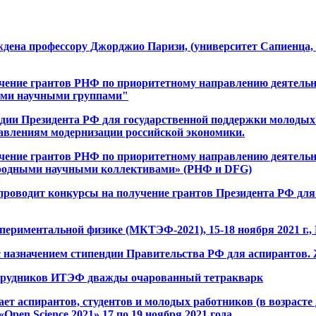
уждена профессору Джорджио Паризи, (университет Сапиенца
чение грантов РНФ по приоритетному направлению деятель
ыми научными группами"
дии Президента РФ для государственной поддержки молоды
авлениям модернизации российской экономики.
чение грантов РНФ по приоритетному направлению деятель
ародными научными коллективами» (РНФ и DFG)
роводит конкурсы на получение грантов Президента РФ для
спериментальной физике (МКТЭФ-2021), 15-18 ноября 2021 г
 назначением стипендии Правительства РФ для аспирантов.
отрудников ИТЭФ дважды очарованный тетракварк
аспирантов, студентов и молодых работников (в возрасте до
en Science 2021» 17 по 19 ноября 2021 года