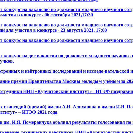
 конкурс на вакансию по должности младшего научного сотр
частия в конкурсе - 06 сентября 2021,17:30
 конкурс на вакансию по должности младшего научного сот
 для участия в конкурсе - 23 августа 2021, 17:00
конкурс на вакансию по должности младшего научного сотр
конкурс на две вакансии по должности младшего научного 
учков.
тронных и нейтронных исследований и исследо-вательской ин
кание премии Правительства Москвы молодым учёным за 202
, сотрудники НИЦ «Курчатовский институт» - ИТЭФ поздрави
стипендий (премий) имени А.И. Алиханова и имени И.Я. По
ститут» – ИТЭФ 2021 года
им. И.Я. Померанчука объявил результаты голосования по и
нженерно-технических работников НИЦ «Курчатовский инсти