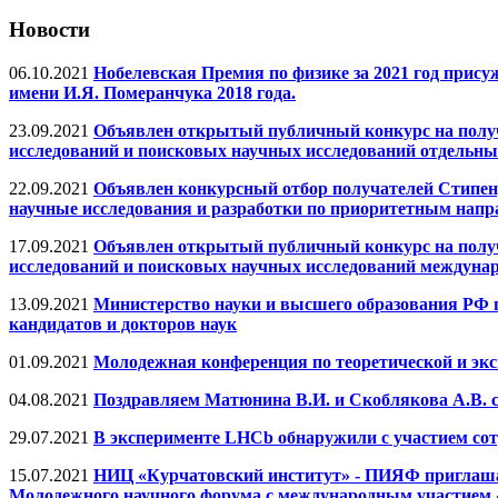
Новости
06.10.2021
Нобелевская Премия по физике за 2021 год прис
имени И.Я. Померанчука 2018 года.
23.09.2021
Объявлен открытый публичный конкурс на полу
исследований и поисковых научных исследований отдельн
22.09.2021
Объявлен конкурсный отбор получателей Стипен
научные исследования и разработки по приоритетным напр
17.09.2021
Объявлен открытый публичный конкурс на полу
исследований и поисковых научных исследований междун
13.09.2021
Министерство науки и высшего образования РФ п
кандидатов и докторов наук
01.09.2021
Молодежная конференция по теоретической и эк
04.08.2021
Поздравляем Матюнина В.И. и Скоблякова А.В. с
29.07.2021
В эксперименте LHCb обнаружили с участием с
15.07.2021
НИЦ «Курчатовский институт» - ПИЯФ приглашает 
Молодежного научного форума с международным участием «Op