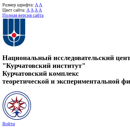
Размер шрифта:
A
A
Цвет сайта:
A
A
A
A
Полная версия сайта
Национальный исследовательский цен
"Курчатовский институт"
Курчатовский комплекс
теоретической и экспериментальной ф
Войти