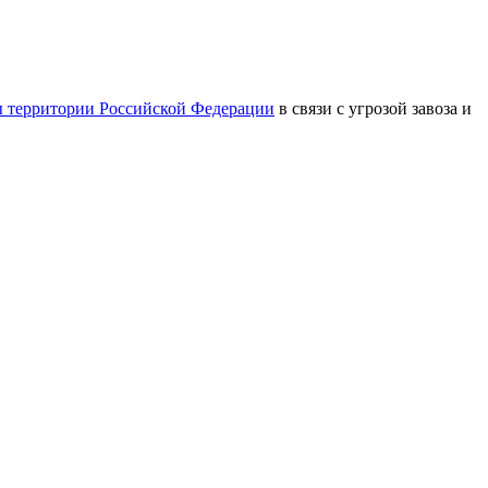
ы территории Российской Федерации
в связи с угрозой завоза и