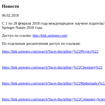
Новости
06.02.2018
С 1 по 28 февраля 2018 года международное научное издатель
Springer Nature 2018 года.
Доступ по ссылке:
http://link.springer.com/
По отдельным дисциплинам доступ по ссылкам:
https://link.springer.com/search?facet-discipline=%22Physics%22
https://link.springer.com/search?facet-discipline=%22Chemistry%22
https://link.springer.com/search?facet-discipline=%22Mathematics%2
https://link.springer.com/search?facet-discipline=%22Computer+Sci