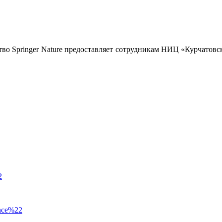
ство Springer Nature предоставляет сотрудникам НИЦ «Курчато
2
ence%22