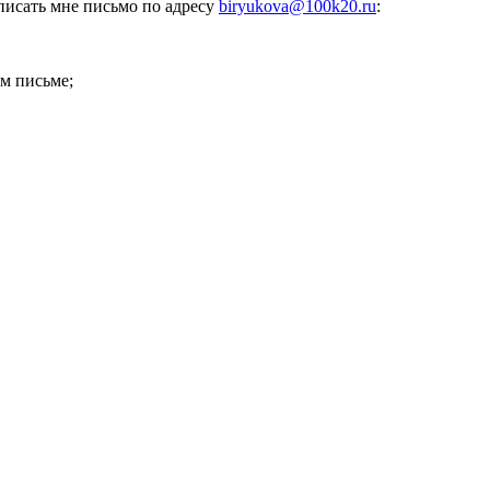
аписать мне письмо по адресу
biryukova@100k20.ru
:
ем письме;