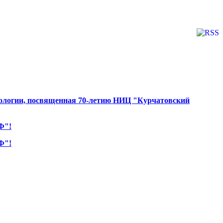
мологии, посвященная 70-летию НИЦ "Курчатовский
Ф"!
Ф"!