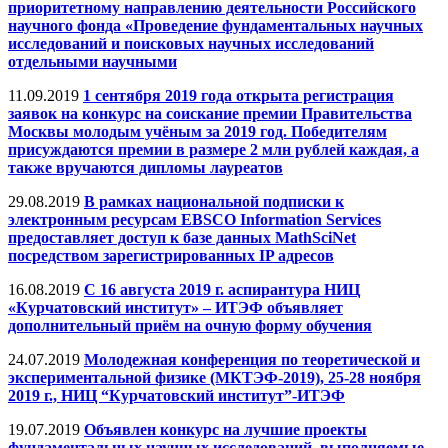
приоритетному направлению деятельности Российского
научного фонда «Проведение фундаментальных научных
исследований и поисковых научных исследований
отдельными научными
11.09.2019
1 сентября 2019 года открыта регистрация
заявок на конкурс на соискание премии Правительства
Москвы молодым учёным за 2019 год. Победителям
присуждаются премии в размере 2 млн рублей каждая, а
также вручаются дипломы лауреатов
29.08.2019
В рамках национальной подписки к
электронным ресурсам EBSCO Information Services
предоставляет доступ к базе данных MathSciNet
посредством зарегистрированных IP адресов
16.08.2019
C 16 августа 2019 г. аспирантура НИЦ
«Курчатовский институт» – ИТЭФ объявляет
дополнительный приём на очную форму обучения
24.07.2019
Молодежная конференция по теоретической и
экспериментальной физике (МКТЭФ-2019), 25-28 ноября
2019 г., НИЦ “Курчатовский институт”-ИТЭФ
19.07.2019
Объявлен конкурс на лучшие проекты
фундаментальных научных исследований, выполняемые