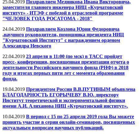
25.04.2019
Поздравляем Медникова Ивана Викторовича,
заместителя главного инженера НИЦ «Курчатовский
институт» - ИТЭФ с победой в отраслевой программе
"ЧЕЛОВЕК ГОДА РОСАТОМА - 2018"
24.04.2019
Поздравляем Козлова Юрия Федоровича
,научного руководителя, помощника президента НИЦ
"Курчатовский Институт" с награждением орденом
Александра Невского
22.04.2019
23 апреля в 11:00 (по мск) в ТАСС пройдет
пресс- конференция, посвященная презентации отчета о
деятельности Российского научного фонда (РНФ) в 2018
году и итогах первых пяти лет с момента образования
фонда.
19.04.2019
Президентом России В.В.ПУТИНЫМ объявлена
БЛАГОДАРНОСТЬ ЕГОРЫЧЕВУ В.Ю. директору
Институт теоретической и экспериментальной физики
имени А.И. Алиханова НИЦ «Курчатовский институт».
10.04.2019
В период с 15 по 25 апреля 2019 года Вы можете
принять участие в серии онлайн-семинаров, посвященных
актуальным вопросам научных публикаций.