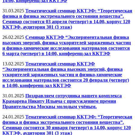
14:00, конференц-зал ККТЭФ
31.03.2025
Тематический семинар ККТЭФ: “Теоретическая
физика и физика экстремального состояния вещества”.
Семинар состоится 03 апреля (четверг) в 14.00, корпус 120
ККТЭФ, аудитория 301 (3 этаж)
26.02.2025
Семинар ККТЭФ “Экспериментальная физика
высоких энергий, физика ускорителей заряженных частиц
и физико-химические исследования материалов состоится
6 марта (четверг) в 14:00, конференц-зал ККТЭФ
13.02.2025
Тематический семинар ККТЭФ
“Экспериментальная физика высоких энергий, физика
ускорителей заряженных частиц и физико-химические
исследования материалов состоится 20 февраля (четверг)
в 14:00, конференц-зал ККТЭФ
31.01.2025
Поздравляем сотрудника нашего комплекса
Крамарева Никиту Ильича с присуждением премии
Правительства Москвы молодым учёным.
24.01.2025
Тематический семинар ККТЭФ: “Теоретическая
физика и физика экстремального состояния вещества”.
Семинар состоится 30 января (четверг) в 14.00, корпус 120
ККТЭФ, аудитория 301 (3 этаж)