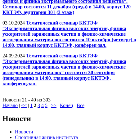
физика и физика экстремального состояния вещества”.
Семинар состоится 11 декабря (среда) в 14.00, корпус 120
ККТЭФ, аудитория 301 (3 этаж)
03.10.2024
Тематический семинар ККТЭФ
“Экспериментальная физика высоких энергий, физика
ускорителей заряженных частиц и физико-химические
исследования материалов состоится 10 октября (четверг) в
14:00, главный корпус ККТЭФ, конферец-зал.
24.09.2024
Тематический семинар ККТЭФ
“Экспериментальная физика высоких энергий, физика
ускорителей заряженных частиц и физико-химические
исследования материалов” состоится 30 сентября
(понедельник) в 14:00, главный корпус ККТЭФ,
конференц-зал.
Новости 21 - 40 из 303
Начало
|
<<
|
1
2
3
4
5
|
>>
|
Конец
|
Все
Новости
Новости
Спортивная жизнь института