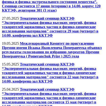
физика и физика экстремального состояния вещества”.
Семинар состоится 17 июня (вторник) в 14.00, корпус 120
ККТЭФ, аудитория 301 (3 этаж)
27.05.2025
Тематический семинар ККТЭФ
“Экспериментальная физика высоких энергий, физика
ускорителей заряженных частиц и физико-химические
исследования материалов" состоится 29 мая (четверг) в
14:00, конференц-зал ККТЭФ
19.05.2025
Международный Комитет по присуждению
Премии имени Исаака Яковлевича Померанчука объявил
результаты голосования по избранию лауреатов Премии
Померанчука ( Pomeranchuk Prize ) 2025 года
15.05.2025
Тематический семинар ККТЭФ
“Экспериментальная физика высоких энергий, физика
ускорителей заряженных частиц и физико-химические
исследования материалов" состоится 22 мая (четверг) в
14:00, конференц-зал ККТЭФ
25.04.2025
Тематический семинар ККТЭФ
“Экспериментальная физика высоких энергий, физика
ускорителей заряженных частиц и физико-химические
исследования материалов состоится 15 мая (четверг) в