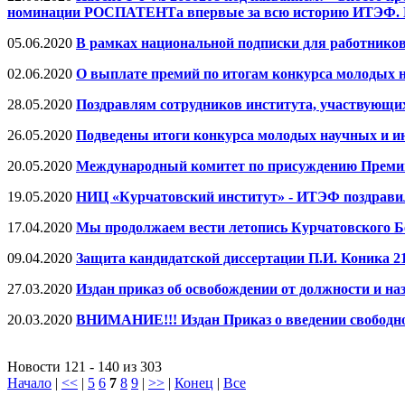
номинации РОСПАТЕНТа впервые за всю историю ИТЭФ. 
05.06.2020
В рамках национальной подписки для работников
02.06.2020
О выплате премий по итогам конкурса молодых 
28.05.2020
Поздравлям сотрудников института, участвующих
26.05.2020
Подведены итоги конкурса молодых научных и и
20.05.2020
Международный комитет по присуждению Премии 
19.05.2020
НИЦ «Курчатовский институт» - ИТЭФ поздравил
17.04.2020
Мы продолжаем вести летопись Курчатовского Б
09.04.2020
Защита кандидатской диссертации П.И. Коника 21 
27.03.2020
Издан приказ об освобождении от должности и 
20.03.2020
ВНИМАНИЕ!!! Издан Приказ о введении свободно
Новости 121 - 140 из 303
Начало
|
<<
|
5
6
7
8
9
|
>>
|
Конец
|
Все