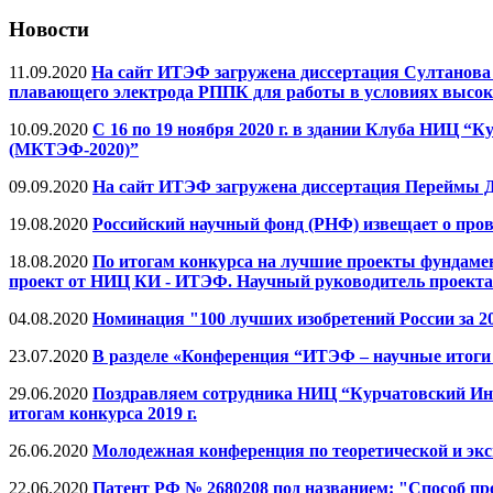
Новости
11.09.2020
На сайт ИТЭФ загружена диссертация Султанова
плавающего электрода РППК для работы в условиях высок
10.09.2020
C 16 по 19 ноября 2020 г. в здании Клуба НИЦ 
(МКТЭФ-2020)”
09.09.2020
На сайт ИТЭФ загружена диссертация Переймы 
19.08.2020
Российский научный фонд (РНФ) извещает о пров
18.08.2020
По итогам конкурса на лучшие проекты фундаме
проект от НИЦ КИ - ИТЭФ. Научный руководитель проекта
04.08.2020
Номинация "100 лучших изобретений России за 201
23.07.2020
В разделе «Конференция “ИТЭФ – научные итоги 
29.06.2020
Поздравляем сотрудника НИЦ “Курчатовский Инс
итогам конкурса 2019 г.
26.06.2020
Молодежная конференция по теоретической и эк
22.06.2020
Патент РФ № 2680208 под названием: "Способ п