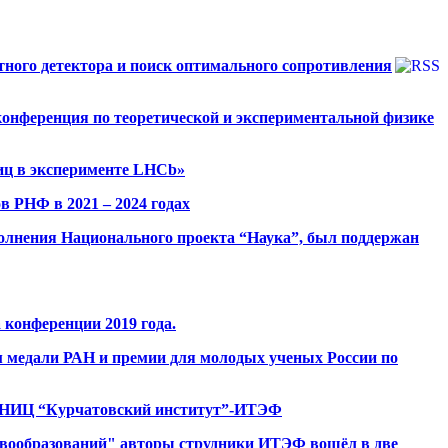
ного детектора и поиск оптимального сопротивления
конференция по теоретической и экспериментальной физике
иц в эксперименте LHCb»
 РНФ в 2021 – 2024 годах
олнения Национального проекта “Наука”, был поддержан
конференции 2019 года.
 медали РАН и премии для молодых ученых России по
., НИЦ “Курчатовский институт”-ИТЭФ
новообразований" авторы струдники ИТЭФ вошёл в две