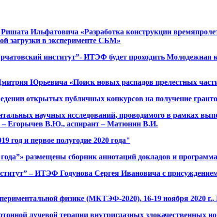
 Ришата Ильфатовича «Разработка конструкции времяпролет
ой загрузки в эксперименте СБМ»
“Курчатовский институт”- ИТЭФ будет проходить Молодежная 
Дмитрия Юрьевича «Поиск новых распадов прелестных част
едении открытых публичных конкурсов на получение грантов
нтальных научных исследований, проводимого в рамках вып
 – Егорычев В.Ю., аспирант – Матюнин В.И.
9 год и первое полугодие 2020 года"
года”» размещены сборник аннотаций докладов и программа 
титут” – ИТЭФ Годунова Сергея Ивановича с присуждением
спериментальной физике (МКТЭФ-2020), 16-19 ноября 2020 г
ротонной лучевой терапии внутриглазных злокачественных 