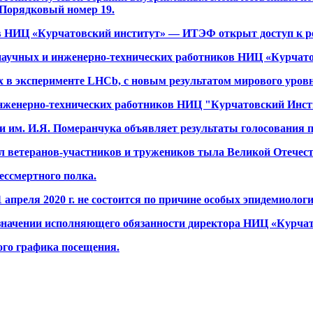
Порядковый номер 19.
 НИЦ «Курчатовский институт» — ИТЭФ открыт доступ к рес
научных и инженерно-технических работников НИЦ «Курчато
 в эксперименте LHCb, с новым результатом мирового уровн
нженерно-технических работников НИЦ "Курчатовский Инст
им. И.Я. Померанчука объявляет результаты голосования п
 ветеранов-участников и тружеников тыла Великой Отечест
ессмертного полка.
апреля 2020 г. не состоится по причине особых эпидемиологи
назначении исполняющего обязанности директора НИЦ «Курча
го графика посещения.