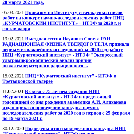
28 марта 2021 года.
05.03.2021
Приказом по Институту утверждены: список
работ на конкурс научно-исследовательских работ НИЦ
«КУРЧАТОВСКИЙ ИНСТИТУТ» – ИТЭФ за 2020 г. и
состав жюри
19.02.2021
Выездная сессия Научного Совета РАН
РАДИАЦИОННАЯ ФИЗИКА ТВЕРДОГО ТЕЛА признала
первым из важнейших исследований за 2020 год работу
НИЦ «Курчатовский институт» - ИТЭФ "Экспрессный
ультрамикроскопический анализ причин
низкотемпературного радиационного ...
15.02.2021
НИЦ “Курчатовский институт” - ИТЭФ в
Третьяковской галерее
11.02.2021
В связи с 75-летием создания НИЦ
«Курчатовский институт» - ИТЭФ и предстоящей
годовщиной со дня рождения академика А.И. Алиханова
издан приказ о проведении конкурса научно-
исследовательских работ за 2020 год в период с 25 февраля
по 19 марта 2021 г.
30.12.2020
Подведены итоги молодежного конкурса НИЦ
"Курчатовский институт” - ИТЭФ научно-