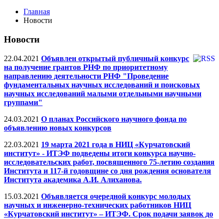
Главная
Новости
Новости
22.04.2021
Объявлен открытый публичный конкурс
на получение грантов РНФ по приоритетному
направлению деятельности РНФ "Проведение
фундаментальных научных исследований и поисковых
научных исследований малыми отдельными научными
группами"
24.03.2021
О планах Российского научного фонда по
объявлению новых конкурсов
22.03.2021
19 марта 2021 года в НИЦ «Курчатовский
институт» - ИТЭФ подведены итоги конкурса научно-
исследовательских работ, посвященного 75-летию создания
Института и 117-й годовщине со дня рождения основателя
Института академика А.И. Алиханова.
15.03.2021
Объявляется очередной конкурс молодых
научных и инженерно-технических работников НИЦ
«Курчатовский институт» – ИТЭФ. Срок подачи заявок до