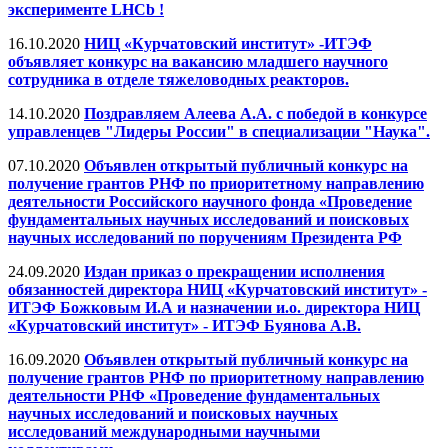
эксперименте LHCb !
16.10.2020
НИЦ «Курчатовский институт» -ИТЭФ
объявляет конкурс на вакансию младшего научного
сотрудника в отделе тяжеловодных реакторов.
14.10.2020
Поздравляем Алеева А.А. с победой в конкурсе
управленцев "Лидеры России" в специализации "Наука".
07.10.2020
Объявлен открытый публичный конкурс на
получение грантов РНФ по приоритетному направлению
деятельности Российского научного фонда «Проведение
фундаментальных научных исследований и поисковых
научных исследований по поручениям Президента РФ
24.09.2020
Издан приказ о прекращении исполнения
обязанностей директора НИЦ «Курчатовский институт» -
ИТЭФ Божковым И.А и назначении и.о. директора НИЦ
«Курчатовский институт» - ИТЭФ Буянова А.В.
16.09.2020
Объявлен открытый публичный конкурс на
получение грантов РНФ по приоритетному направлению
деятельности РНФ «Проведение фундаментальных
научных исследований и поисковых научных
исследований международными научными