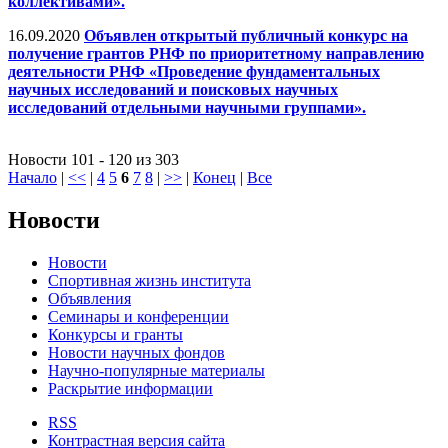
коллективами».
16.09.2020
Объявлен открытый публичный конкурс на
получение грантов РНФ по приоритетному направлению
деятельности РНФ «Проведение фундаментальных
научных исследований и поисковых научных
исследований отдельными научными группами».
Новости 101 - 120 из 303
Начало
|
<<
|
4
5
6
7
8
|
>>
|
Конец
|
Все
Новости
Новости
Спортивная жизнь института
Объявления
Семинары и конференции
Конкурсы и гранты
Новости научных фондов
Научно-популярные материалы
Раскрытие информации
RSS
Контрастная версия сайта