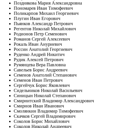
Позднякова Мария Александровна
Пономарев Иван Тимофеевич
Поликарпов Михаил Георгиевич
Плугин Иван Егорович
Пьянков Александр Петрович
Регентов Николай Михайлович
Родионов Петр Семенович
Романов Сергей Алексеевич
Рокаль Иван Ануриевич
Россин Анатолий Георгиевич
Руденко Андрей Никитич
Рудик Алексей Петрович
Румянцева Вера Павловна
Савельев Борис Андреевич
Семенов Анатолий Степанович
Семенов Иван Петрович
Сергейчук Борис Яковлевич
Сидельников Николай Васильевич
Синицын Николай Степанович
Смирнитский Владимир Александрович
Смирнов Иван Иванович
Смолянкин Владимир Тимофеевич
Скачков Сергей Владимирович
Соколов Борис Михайлович
Соколов Николай Андреевич