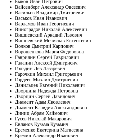
Быков Иван Петрович
Вайсенберг Александр Овсеевич
Васильев Владимир Дмитриевич
Васьков Иван Иванович
Варламов Иван Георгиевич
Виноградов Николай Алексеевич
Вишневский Аркадий Львович
Вишневский Мечислав Евгентевич
Волков Дмитрий Карпович
Ворошенкова Мария Федоровна
Гаврилин Сергей Гаврилович
Галанин Алексей Дмитриеич
Гольдин Лев Лазаревич
Гарочкин Михаил Григорьевич
Гордеев Михаил Дмитриевич
Данильцев Евгений Николаевич
Дворцина Надежда Петровна
Дворцин Сергей Давидович
Диамент Адам Яковлевич
Диамент Клавдия Александровна
Диниц Абрам Хаймович
Гусев Николай Макарович
Евланов Кузьма Кузьмич
Еременко Екатерина Матвеевна
Еремин Александр Иванович