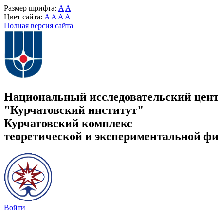
Размер шрифта:
A
A
Цвет сайта:
A
A
A
A
Полная версия сайта
Национальный исследовательский цен
"Курчатовский институт"
Курчатовский комплекс
теоретической и экспериментальной ф
Войти