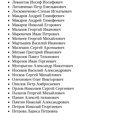
Левинтов Иосиф Иосифович
Литовченко Петр Емельянович
Лосковиченко Степан Игнатьевич
Макаров Андрей Тимофеевич
Макаров Андрей Тимофеевич
Макаров Николай Егорович
Малахов Георгий Иванович
Маревичев Иван Петрович
Матвеев Георгий Михайлович
Мартышев Василий Иванович
Милешин Сергей Арсеньевич
Митько Григорий Иванович
Морозов Павел Тихонович
Морозов Иван Гергиевич
Моторыгин Александр Никитович
Носиков Василий Александрович
Носков Сергей Михайлович
Олехнович Олег Викторович
Онилов Петр Амбросиевич
Орлов-Николаев Сергей Сергеевич
Пальтов Георгий Михайлович
Панин Алексей тихонович
Пачгин Николай Александрович
Петров Николай Георгиевич
Петрова Лариса Петровна