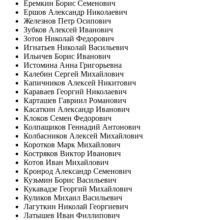
Еремкин Борис Семенович
Ершов Александр Николаевич
Железнов Петр Осипович
Зубков Алексей Иванович
Зотов Николай Федорович
Игнатьев Николай Васильевич
Ильичев Борис Иванович
Истомина Анна Григорьевна
Калебин Сергей Михайлович
Капичников Алексей Никитович
Караваев Георгий Николаевич
Карташев Гавриил Романович
Касаткин Александр Иванович
Клоков Семен Федорович
Колпащиков Геннадий Антонович
Колбасников Алексей Михайлович
Коротков Марк Михайлович
Костряков Виктор Иванович
Котов Иван Михайлович
Кронрод Александр Семенович
Кузьмин Борис Васильевич
Кукавадзе Георгий Михайлович
Куликов Михаил Васильевич
Лагуткин Николай Георгиевич
Латышев Иван Филлипович